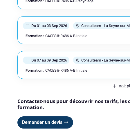
Formation :
CACES® R486 A-B Recyclage
Consulteam utilise vos 
consultez notre politique
Du 01 au 03 Sep 2026
Consulteam - La Seyne-sur-M
Formation :
CACES® R486 A-B Initiale
Du 07 au 09 Sep 2026
Consulteam - La Seyne-sur-M
Formation :
CACES® R486 A-B Initiale
Voir p
Contactez-nous pour découvrir nos tarifs, les 
formation.
Demander un devis