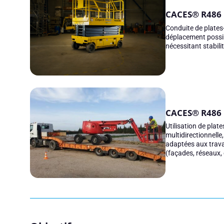
CACES® R486 
Conduite de plates-
déplacement possib
nécessitant stabilit
CACES® R486 
Utilisation de plat
multidirectionnell
adaptées aux trava
(façades, réseaux,
Réserver