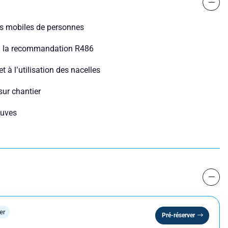
ces mobiles de personnes
à la recommandation R486
Nom
et à l’utilisation des nacelles
sur chantier
Numéro de téléphone
euves
er
Pré-réserver
Réserver