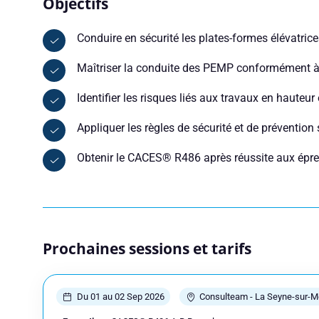
Objectifs
Vous êtes
Conduire en sécurité les plates-formes élévatri
Maîtriser la conduite des PEMP conformément 
Prénom
Identifier les risques liés aux travaux en hauteur 
Appliquer les règles de sécurité et de prévention 
Adresse e-mail
Obtenir le CACES® R486 après réussite aux épr
Votre message
Prochaines sessions et tarifs
Du 01 au 02 Sep 2026
Consulteam - La Seyne-sur-M