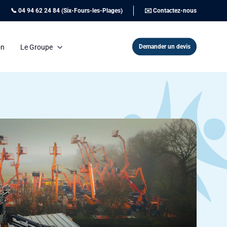
📞 04 94 62 24 84 (Six-Fours-les-Plages)
✉️ Contactez-nous
Demander un devis
on
Le Groupe