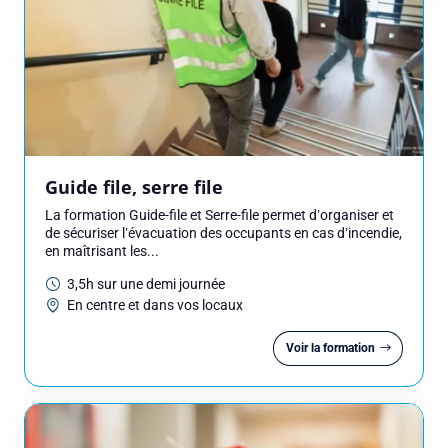
Adresse e-mail
Numéro de téléphone
Guide file, serre file
Votre message
La formation Guide-file et Serre-file permet d’organiser et
de sécuriser l’évacuation des occupants en cas d’incendie,
en maîtrisant les...
3,5h sur une demi journée
En centre et dans vos locaux
Réserver
Voir la formation
Consulteam utilise vos données pour répondre à votre demande et, avec
votre accord, vous adresser ses offres. Pour en savoir plus, consultez
notre politique de confidentialité.