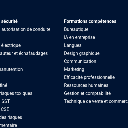
données pour répondre à votre demande et, avec votre accord, vous adresser ses offres. Po
 de confidentialité.
 sécurité
Formations compétences
autorisation de conduite
Bureautique
IA en entreprise
 électrique
Langues
hauteur et échafaudages
Design graphique
Communication
manutention
Marketing
Efficacité professionnelle
finé
Ressources humaines
risques toxiques
Gestion et comptabilité
e SST
Technique de vente et commerc
 CSE
des risques
mentaire