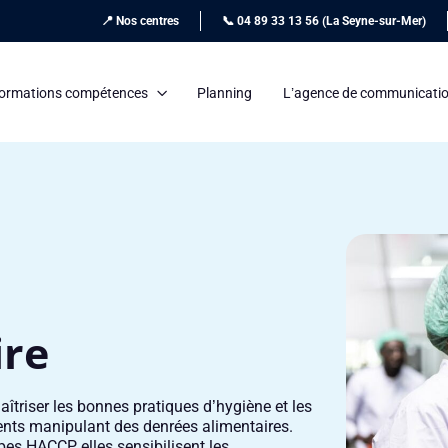
📍 Nos centres
📞 04 89 33 13 56 (La Seyne-sur-Mer)
ormations compétences
Planning
L’agence de communicati
ire
îtriser les bonnes pratiques d’hygiène et les
ments manipulant des denrées alimentaires.
es HACCP, elles sensibilisent les