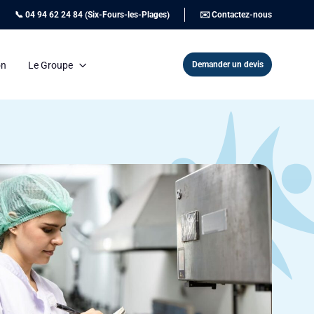
📞 04 94 62 24 84 (Six-Fours-les-Plages)
✉️ Contactez-nous
Demander un devis
on
Le Groupe