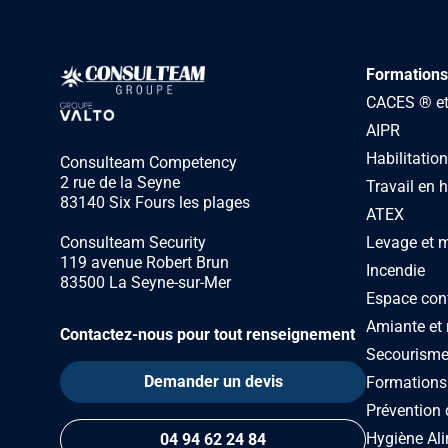
Consulteam utilise vos 
consultez notre politique
Formations
CACES ® et 
AIPR
Habilitation
Consulteam Competency
2 rue de la Seyne
Travail en 
83140 Six Fours les plages
ATEX
Levage et 
Consulteam Security
119 avenue Robert Brun
Incendie
83500 La Seyne-sur-Mer
Espace con
Amiante et 
Contactez-nous pour tout renseignement
Secourism
Demander un devis
Formations
Prévention 
Hygiène Ali
04 94 62 24 84