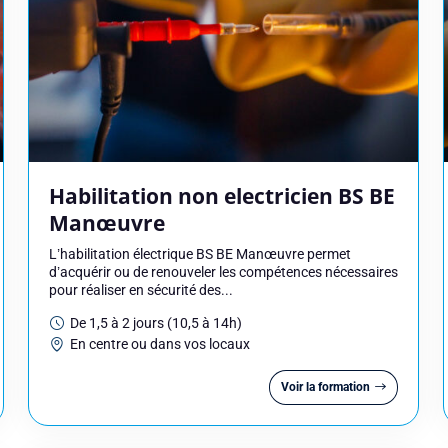
Habilitation non electricien BS BE
Manœuvre
L’habilitation électrique BS BE Manœuvre permet
d’acquérir ou de renouveler les compétences nécessaires
 une session
pour réaliser en sécurité des...
De 1,5 à 2 jours (10,5 à 14h)
En centre ou dans vos locaux
Voir la formation
Nom