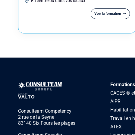
En centre ou dans vos locaux
Voir la formation
Formations
CACES ® et 
AIPR
Habilitation
Consulteam Competency
2 rue de la Seyne
Travail en 
83140 Six Fours les plages
ATEX