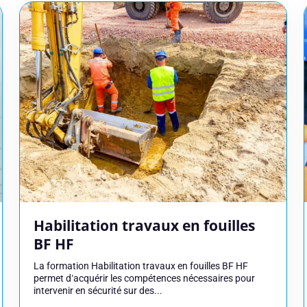
Numéro de téléphone
Réserver
Habilitation travaux en fouilles
données pour répondre à votre demande et, avec votre accord, vous adresser ses offres. Po
BF HF
 de confidentialité.
La formation Habilitation travaux en fouilles BF HF
permet d’acquérir les compétences nécessaires pour
intervenir en sécurité sur des...