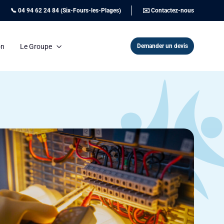
📞 04 94 62 24 84 (Six-Fours-les-Plages)
✉️ Contactez-nous
Demander un devis
on
Le Groupe