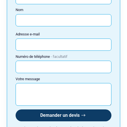
Nom
Réserver
Adresse e-mail
Consulteam utilise vos données pour répondre à votre demande et, avec
votre accord, vous adresser ses offres. Pour en savoir plus, consultez
notre politique de confidentialité.
Numéro de téléphone
facultatif
Votre message
Demander un devis