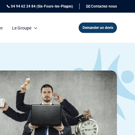
📞 04 94 62 24 84 (Six-Fours-les-Plages)
✉️ Contactez-nous
Demander un devis
on
Le Groupe