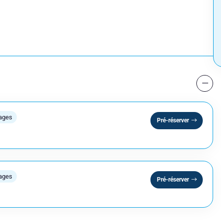
 une session
Nom
lages
Pré-réserver
Numéro de téléphone
lages
Pré-réserver