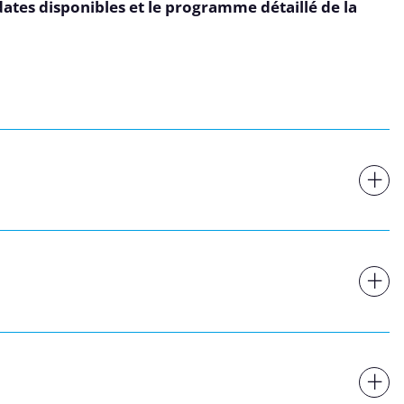
dates disponibles et le programme détaillé de la
Réserver
données pour répondre à votre demande et, avec votre accord, vous adresser ses offres. Po
 de confidentialité.