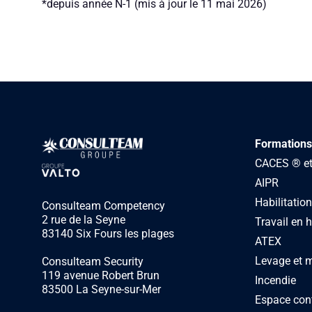
*depuis année N-1 (mis à jour le 11 mai 2026)
Formations
CACES ® et 
AIPR
Habilitation
Consulteam Competency
2 rue de la Seyne
Travail en 
83140 Six Fours les plages
ATEX
Levage et 
Consulteam Security
119 avenue Robert Brun
Incendie
83500 La Seyne-sur-Mer
Espace con