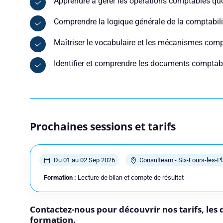
Apprendre à gérer les opérations comptables qu
Réserver
Comprendre la logique générale de la comptabili
Vous êtes
Maîtriser le vocabulaire et les mécanismes com
Identifier et comprendre les documents comptab
Prénom
Prochaines sessions et tarifs
Adresse e-mail
Du 01 au 02 Sep 2026
Consulteam - Six-Fours-les-P
Votre message
Formation :
Lecture de bilan et compte de résultat
Contactez-nous pour découvrir nos tarifs, les 
formation.