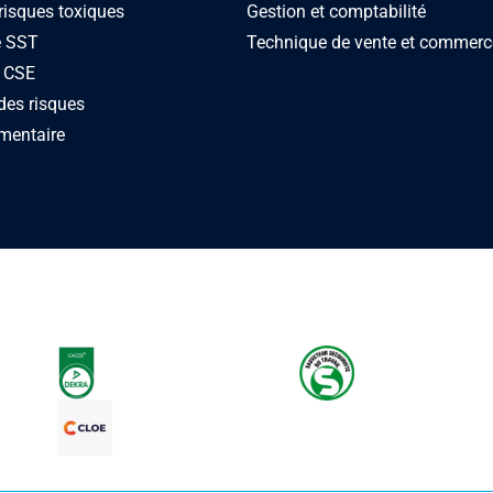
risques toxiques
Gestion et comptabilité
e SST
Technique de vente et commerc
 CSE
des risques
mentaire