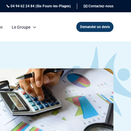
📞 04 94 62 24 84 (Six-Fours-les-Plages)
✉️ Contactez-nous
Demander un devis
on
Le Groupe