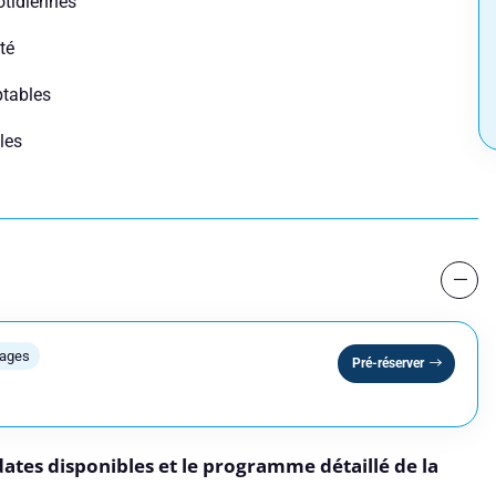
otidiennes
 une session
té
ptables
les
Nom
Numéro de téléphone
lages
Pré-réserver
dates disponibles et le programme détaillé de la