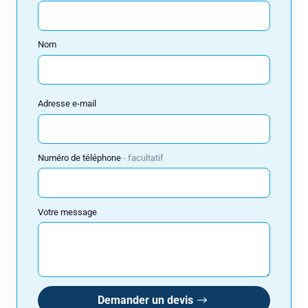
Nom
Réserver
Adresse e-mail
Consulteam utilise vos données pour répondre à votre demande et, avec
votre accord, vous adresser ses offres. Pour en savoir plus, consultez
notre politique de confidentialité.
Numéro de téléphone
facultatif
Votre message
Demander un devis