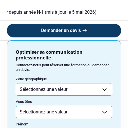
Vous êtes
*depuis année N-1 (mis à jour le 5 mai 2026)
Prénom
Demander un devis
Optimiser sa communication
Nom
professionnelle
Contactez-nous pour réserver une formation ou demander
un devis.
Adresse e-mail
Zone géographique
Vous êtes
Numéro de téléphone
Prénom
Votre message