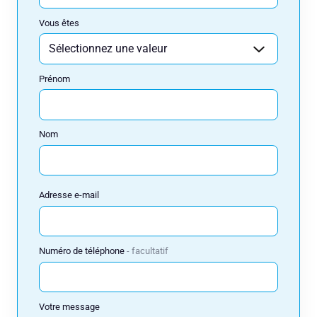
Nom
Vous êtes
Prénom
Adresse e-mail
Nom
Numéro de téléphone
Adresse e-mail
Votre message
Numéro de téléphone
facultatif
Réserver
Votre message