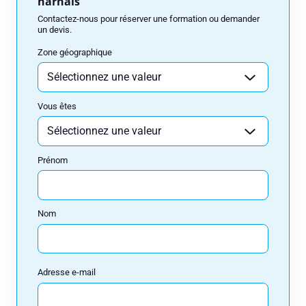
harnais
Contactez-nous pour réserver une formation ou demander
Numéro de téléphone
un devis.
Zone géographique
Votre message
Vous êtes
Prénom
Réserver
Consulteam utilise vos données pour répondre à votre demande et, avec
Nom
votre accord, vous adresser ses offres. Pour en savoir plus, consultez
notre politique de confidentialité.
Adresse e-mail