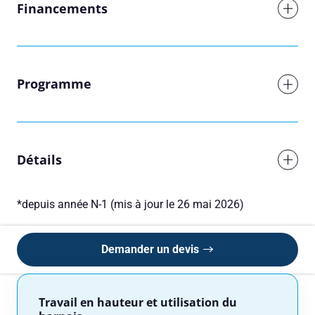
Financements
Réserver une session
Programme
Vous êtes
Détails
Prénom
*depuis année N-1 (mis à jour le 26 mai 2026)
Nom
Demander un devis
Adresse e-mail
Travail en hauteur et utilisation du